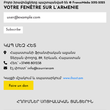
Բոլոր իրավունքները պաշտպանված են © FrancoMédia 2012-2025
VOTRE FENÊTRE SUR L’ARMENIE
ԿԱՊ ՄԵԶ ՀԵՏ
Հայաստանի ֆրանսիական ալյանս
Տերյան փողոց, 89, Երևան, Հայաստան
Հեռ.՝ +37498 801238
Էլ․փոստ՝ info@courrier.am
Կայքի մշակում և սպասարկում`
www.ihost.am
Faire un don
ՀՂՈՒՄՆԵՐ ՍՈՑԻԱԼԱԿԱՆ ՑԱՆՑԵՐԻՆ