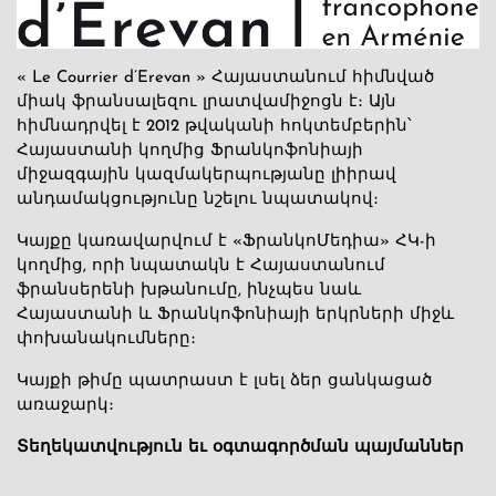
« Le Courrier d’Erevan » Հայաստանում հիմնված
միակ ֆրանսալեզու լրատվամիջոցն է։ Այն
հիմնադրվել է 2012 թվականի հոկտեմբերին՝
Հայաստանի կողմից Ֆրանկոֆոնիայի
միջազգային կազմակերպությանը լիիրավ
անդամակցությունը նշելու նպատակով։
Կայքը կառավարվում է «ՖրանկոՄեդիա» ՀԿ-ի
կողմից, որի նպատակն է Հայաստանում
ֆրանսերենի խթանումը, ինչպես նաև
Հայաստանի և Ֆրանկոֆոնիայի երկրների միջև
փոխանակումները։
Կայքի թիմը պատրաստ է լսել ձեր ցանկացած
առաջարկ։
Տեղեկատվություն եւ օգտագործման պայմաններ