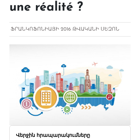
une réalité ?
ՖՐԱՆԿՈՖՈՆԻԱՅԻ 2016 ԹՎԱԿԱՆԻ ՍԵԶՈՆ
Վերջին հրապարակումները