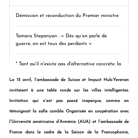
Démission et reconduction du Premier ministre
Tamara Stepanyan : « Dès qu’on parle de
guerre, on est tous des perdants »
" Tant qu'il n'existe pas d'alternative concrète, la
question d'un référendum ne se pose pas. "
Le 15 avril, l’ambassade de Suisse et Impuct Hub-Yerevan
invitaient à une table ronde sur les villes intelligentes.
KASA : 30 ans d'audace, de résilience et d'avenir
en Arménie
Invitation qui n’est pas passé inaperçue, comme en
témoignait la salle comble. Organisée en coopération avec
Le premier hôtel Hyatt Regency d'Arménie
l’Université américaine d’Arménie (AUA) et l’ambassade de
ouvrira ses portes à Dilijan
France dans le cadre de la Saison de la Francophonie,