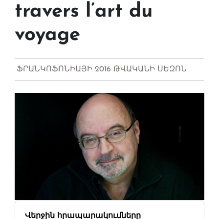
travers l’art du
voyage
ՖՐԱՆԿՈՖՈՆԻԱՅԻ 2016 ԹՎԱԿԱՆԻ ՍԵԶՈՆ
Վերջին հրապարակումները