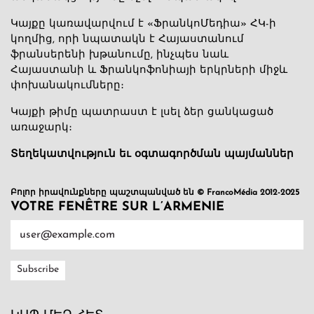
Կայքը կառավարվում է «ՖրանկոՄեդիա» ՀԿ-ի
կողմից, որի նպատակն է Հայաստանում
ֆրանսերենի խթանումը, ինչպես նաև
Հայաստանի և Ֆրանկոֆոնիայի երկրների միջև
փոխանակումները։
Կայքի թիմը պատրաստ է լսել ձեր ցանկացած
առաջարկ։
Տեղեկատվություն եւ օգտագործման պայմաններ
Բոլոր իրավունքները պաշտպանված են © FrancoMédia 2012-2025
VOTRE FENÊTRE SUR L’ARMENIE