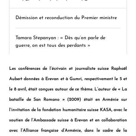
Démission et reconduction du Premier ministre
Tamara Stepanyan : « Dès qu’on parle de
guerre, on est tous des perdants »
" Tant qu'il n'existe pas d'alternative concrète, la
Les conférences de l’écrivain et journaliste suisse Raphaël
question d'un référendum ne se pose pas. "
Aubert données à Erevan et à Gumri, respectivement le 5 et
le 8 avril, était conçues autour de ce thème. L’auteur de « La
KASA : 30 ans d'audace, de résilience et d'avenir
bataille de San Romano » (2009) était en Arménie sur
en Arménie
l’invitation de la fondation humanitaire suisse KASA, avec le
soutien de l’Ambassade suisse à Erevan et en collaboration
Le premier hôtel Hyatt Regency d'Arménie
ouvrira ses portes à Dilijan
avec l’Alliance française d’Arménie, dans le cadre de la