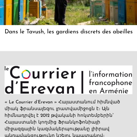
Dans le Tavush, les gardiens discrets des abeilles
« Le Courrier d’Erevan » Հայաստանում հիմնված
միակ ֆրանսալեզու լրատվամիջոցն է։ Այն
հիմնադրվել է 2012 թվականի հոկտեմբերին՝
Հայաստանի կողմից Ֆրանկոֆոնիայի
միջազգային կազմակերպությանը լիիրավ
անդամակցությունը նշելու նպատակով։