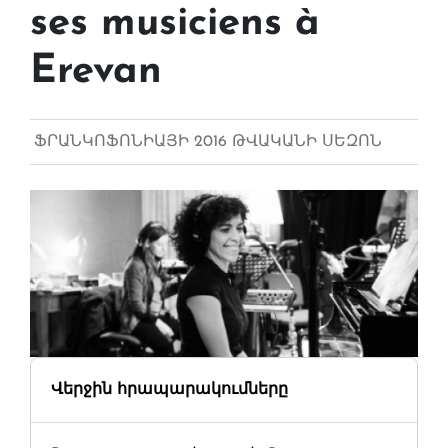
ses musiciens à
Erevan
ՖՐԱՆԿՈՖՈՆԻԱՅԻ 2016 ԹՎԱԿԱՆԻ ՍԵԶՈՆ
Վերջին հրապարակումները