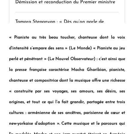
Démission et reconduction du Premier ministre
Tamara Stepanyan : « Dès qu’on parle de
guerre, on est tous des perdants »
« Pianiste au très beau toucher, chanteuse dont la voix
d’intensité s’empare des sens »
(Le Monde)
« Pianiste au jeu
" Tant qu'il n'existe pas d'alternative concrète, la
question d'un référendum ne se pose pas. "
perlé et pénétrant »
(Le Nouvel Observateur) : c’est ainsi que
la presse française caractérise Macha Gharibian, pianiste,
KASA : 30 ans d'audace, de résilience et d'avenir
chanteuse et compositrice dont la musique offre une richesse
en Arménie
«
construite par ses voyages, ses amours, ses désirs, ses
origines, et tout ce qui l’a fait grandir, partagée entre trois
Le premier hôtel Hyatt Regency d'Arménie
ouvrira ses portes à Dilijan
cultures : arménienne de ses ancêtres, parisienne de cœur et
new-yorkaise d’adoption »
. Cette musique et le parcours qui