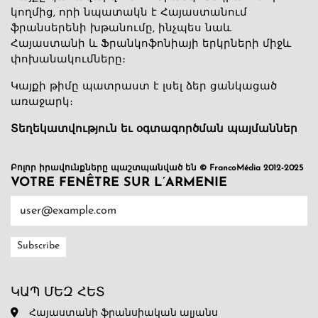
կողմից, որի նպատակն է Հայաստանում
ֆրանսերենի խթանումը, ինչպես նաև
Հայաստանի և Ֆրանկոֆոնիայի երկրների միջև
փոխանակումները։
Կայքի թիմը պատրաստ է լսել ձեր ցանկացած
առաջարկ։
Տեղեկատվություն եւ օգտագործման պայմաններ
Բոլոր իրավունքները պաշտպանված են © FrancoMédia 2012-2025
VOTRE FENÊTRE SUR L’ARMENIE
ԿԱՊ ՄԵԶ ՀԵՏ
Հայաստանի ֆրանսիական ալյանս