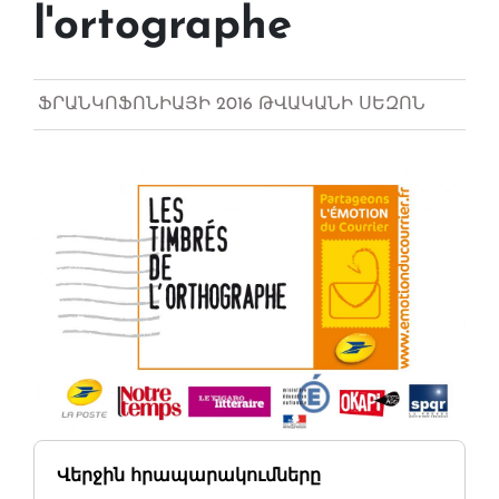
l'ortographe
ՖՐԱՆԿՈՖՈՆԻԱՅԻ 2016 ԹՎԱԿԱՆԻ ՍԵԶՈՆ
Վերջին հրապարակումները