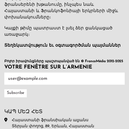
ֆրանսերենի խթանումը, ինչպես նաև
Հայաստանի և Ֆրանկոֆոնիայի երկրների միջև
փոխանակումները։
Կայքի թիմը պատրաստ է լսել ձեր ցանկացած
առաջարկ։
Տեղեկատվություն եւ օգտագործման պայմաններ
Բոլոր իրավունքները պաշտպանված են © FrancoMédia 2012-2025
VOTRE FENÊTRE SUR L’ARMENIE
ԿԱՊ ՄԵԶ ՀԵՏ
Հայաստանի ֆրանսիական ալյանս
Տերյան փողոց, 89, Երևան, Հայաստան