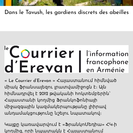
Dans le Tavush, les gardiens discrets des abeilles
« Le Courrier d’Erevan » Հայաստանում հիմնված
միակ ֆրանսալեզու լրատվամիջոցն է։ Այն
հիմնադրվել է 2012 թվականի հոկտեմբերին՝
Հայաստանի կողմից Ֆրանկոֆոնիայի
միջազգային կազմակերպությանը լիիրավ
անդամակցությունը նշելու նպատակով։
Կայքը կառավարվում է «ՖրանկոՄեդիա» ՀԿ-ի
կողմից, որի նպատակն է Հայաստանում