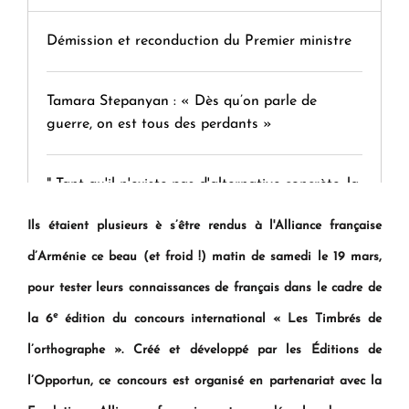
Démission et reconduction du Premier ministre
Tamara Stepanyan : « Dès qu’on parle de
guerre, on est tous des perdants »
" Tant qu'il n'existe pas d'alternative concrète, la
question d'un référendum ne se pose pas. "
Ils étaient plusieurs è s’être rendus à l'Alliance française
d’Arménie ce beau (et froid !) matin de samedi le 19 mars,
KASA : 30 ans d'audace, de résilience et d'avenir
pour tester leurs connaissances de français dans le cadre de
en Arménie
e
la 6
édition du concours international « Les Timbrés de
l’orthographe ». Créé et développé par les Éditions de
Le premier hôtel Hyatt Regency d'Arménie
ouvrira ses portes à Dilijan
l’Opportun, ce concours est organisé en partenariat avec la