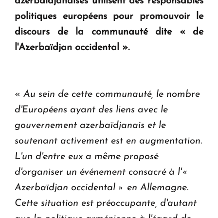
azerbaïdjanaises utilisent des responsables
politiques européens pour promouvoir le
discours de la communauté dite « de
l'Azerbaïdjan occidental ».
«
Au sein de cette communauté, le nombre
d'Européens ayant des liens avec le
gouvernement azerbaïdjanais et le
soutenant activement est en augmentation.
L'un d'entre eux a même proposé
d'organiser un événement consacré à l'«
Azerbaïdjan occidental » en Allemagne.
Cette situation est préoccupante, d'autant