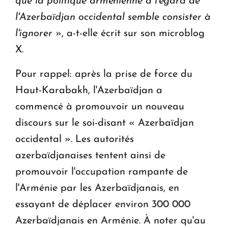
que la politique arménienne à l'égard de
l'Azerbaïdjan occidental semble consister à
l'ignorer
», a-t-elle écrit sur son microblog
X.
Pour rappel: après la prise de force du
Haut-Karabakh, l'Azerbaïdjan a
commencé à promouvoir un nouveau
discours sur le soi-disant « Azerbaïdjan
occidental ». Les autorités
azerbaïdjanaises tentent ainsi de
promouvoir l'occupation rampante de
l'Arménie par les Azerbaïdjanais, en
essayant de déplacer environ 300 000
Azerbaïdjanais en Arménie. À noter qu'au