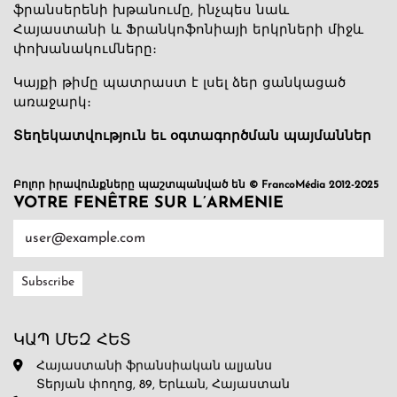
ֆրանսերենի խթանումը, ինչպես նաև
Հայաստանի և Ֆրանկոֆոնիայի երկրների միջև
փոխանակումները։
Կայքի թիմը պատրաստ է լսել ձեր ցանկացած
առաջարկ։
Տեղեկատվություն եւ օգտագործման պայմաններ
Բոլոր իրավունքները պաշտպանված են © FrancoMédia 2012-2025
VOTRE FENÊTRE SUR L’ARMENIE
ԿԱՊ ՄԵԶ ՀԵՏ
Հայաստանի ֆրանսիական ալյանս
Տերյան փողոց, 89, Երևան, Հայաստան