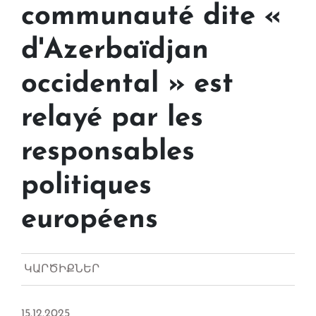
communauté dite «
d'Azerbaïdjan
occidental » est
relayé par les
responsables
politiques
européens
ԿԱՐԾԻՔՆԵՐ
15.12.2025