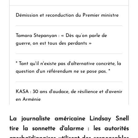
Démission et reconduction du Premier ministre
Tamara Stepanyan : « Dès qu’on parle de
guerre, on est tous des perdants »
" Tant qu'il n'existe pas d'alternative concrète, la
question d'un référendum ne se pose pas. "
KASA : 30 ans d'audace, de résilience et d'avenir
en Arménie
La journaliste américaine Lindsay Snell
Le premier hôtel Hyatt Regency d'Arménie
ouvrira ses portes à Dilijan
tire la sonnette d'alarme : les autorités