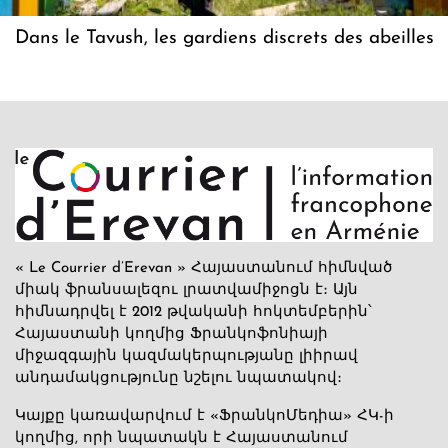
Dans le Tavush, les gardiens discrets des abeilles
« Le Courrier d’Erevan » Հայաստանում հիմնված
միակ ֆրանսալեզու լրատվամիջոցն է։ Այն
հիմնադրվել է 2012 թվականի հոկտեմբերին՝
Հայաստանի կողմից Ֆրանկոֆոնիայի
միջազգային կազմակերպությանը լիիրավ
անդամակցությունը նշելու նպատակով։
Կայքը կառավարվում է «ՖրանկոՄեդիա» ՀԿ-ի
կողմից, որի նպատակն է Հայաստանում