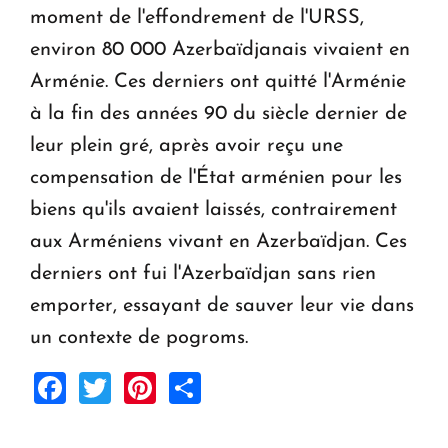
moment de l'effondrement de l'URSS,
environ 80 000 Azerbaïdjanais vivaient en
Arménie. Ces derniers ont quitté l'Arménie
à la fin des années 90 du siècle dernier de
leur plein gré, après avoir reçu une
compensation de l'État arménien pour les
biens qu'ils avaient laissés, contrairement
aux Arméniens vivant en Azerbaïdjan. Ces
derniers ont fui l'Azerbaïdjan sans rien
emporter, essayant de sauver leur vie dans
un contexte de pogroms.
Facebook
Twitter
Pinterest
Share