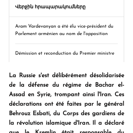
Վերջին հրապարակումները
Aram Vardevanyan a été élu vice-président du
Parlement arménien au nom de l'opposition
Démission et reconduction du Premier ministre
Tamara Stepanyan : « Dès qu’on parle de
La Russie s'est délibérément désolidarisée
guerre, on est tous des perdants »
de la défense du régime de Bachar el-
Assad en Syrie, trompant ainsi l'Iran. Ces
" Tant qu'il n'existe pas d'alternative concrète, la
déclarations ont été faites par le général
question d'un référendum ne se pose pas. "
Behrouz Esbati, du Corps des gardiens de
la révolution islamique d'Iran. Il a déclaré
KASA : 30 ans d'audace, de résilience et d'avenir
que le Kremlin était responsable du