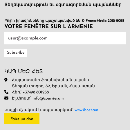
Տեղեկատվություն եւ օգտագործման պայմաններ
Բոլոր իրավունքները պաշտպանված են © FrancoMédia 2012-2025
VOTRE FENÊTRE SUR L’ARMENIE
ԿԱՊ ՄԵԶ ՀԵՏ
Հայաստանի ֆրանսիական ալյանս
Տերյան փողոց, 89, Երևան, Հայաստան
Հեռ.՝ +37498 801238
Էլ․փոստ՝ info@courrier.am
Կայքի մշակում և սպասարկում`
www.ihost.am
Faire un don