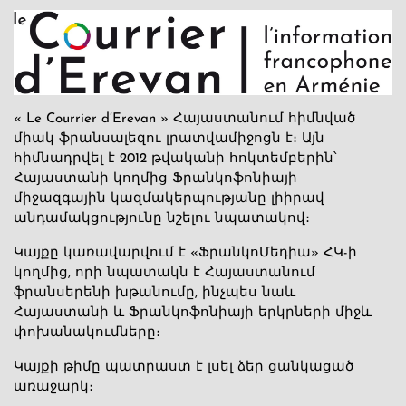
« Le Courrier d’Erevan » Հայաստանում հիմնված
միակ ֆրանսալեզու լրատվամիջոցն է։ Այն
հիմնադրվել է 2012 թվականի հոկտեմբերին՝
Հայաստանի կողմից Ֆրանկոֆոնիայի
միջազգային կազմակերպությանը լիիրավ
անդամակցությունը նշելու նպատակով։
Կայքը կառավարվում է «ՖրանկոՄեդիա» ՀԿ-ի
կողմից, որի նպատակն է Հայաստանում
ֆրանսերենի խթանումը, ինչպես նաև
Հայաստանի և Ֆրանկոֆոնիայի երկրների միջև
փոխանակումները։
Կայքի թիմը պատրաստ է լսել ձեր ցանկացած
առաջարկ։