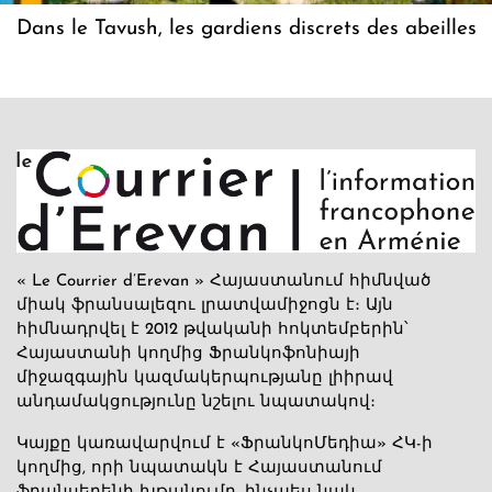
Dans le Tavush, les gardiens discrets des abeilles
« Le Courrier d’Erevan » Հայաստանում հիմնված
միակ ֆրանսալեզու լրատվամիջոցն է։ Այն
հիմնադրվել է 2012 թվականի հոկտեմբերին՝
Հայաստանի կողմից Ֆրանկոֆոնիայի
միջազգային կազմակերպությանը լիիրավ
անդամակցությունը նշելու նպատակով։
Կայքը կառավարվում է «ՖրանկոՄեդիա» ՀԿ-ի
կողմից, որի նպատակն է Հայաստանում