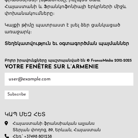
ֆրանսերենի խթանումը, ինչպես նաև
Հայաստանի և Ֆրանկոֆոնիայի երկրների միջև
փոխանակումները։
Կայքի թիմը պատրաստ է լսել ձեր ցանկացած
առաջարկ։
Տեղեկատվություն եւ օգտագործման պայմաններ
Բոլոր իրավունքները պաշտպանված են © FrancoMédia 2012-2025
VOTRE FENÊTRE SUR L’ARMENIE
ԿԱՊ ՄԵԶ ՀԵՏ
Հայաստանի ֆրանսիական ալյանս
Տերյան փողոց, 89, Երևան, Հայաստան
Հեռ.՝ +37498 801238