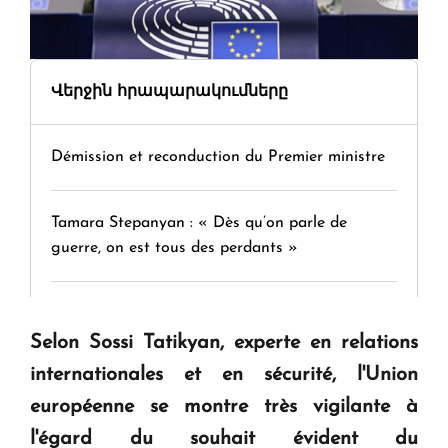
Վերջին հրապարակումները
Démission et reconduction du Premier ministre
Tamara Stepanyan : « Dès qu’on parle de
guerre, on est tous des perdants »
" Tant qu'il n'existe pas d'alternative concrète, la
question d'un référendum ne se pose pas. "
Selon Sossi Tatikyan, experte en relations
internationales et en sécurité, l'Union
européenne se montre très vigilante à
KASA : 30 ans d'audace, de résilience et d'avenir
en Arménie
l'égard du souhait évident du