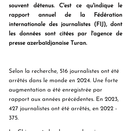
souvent détenus. C'est ce qu'indique le
" Tant qu'il n'existe pas d'alternative concrète, la
rapport annuel de la Fédération
question d'un référendum ne se pose pas. "
internationale des journalistes (FIJ), dont
les données sont citées par l'agence de
KASA : 30 ans d'audace, de résilience et d'avenir
presse azerbaïdjanaise Turan.
en Arménie
Selon la recherche, 516 journalistes ont été
arrêtés dans le monde en 2024. Une forte
augmentation a été enregistrée par
rapport aux années précédentes. En 2023,
427 journalistes ont été arrêtés, en 2022 -
375.