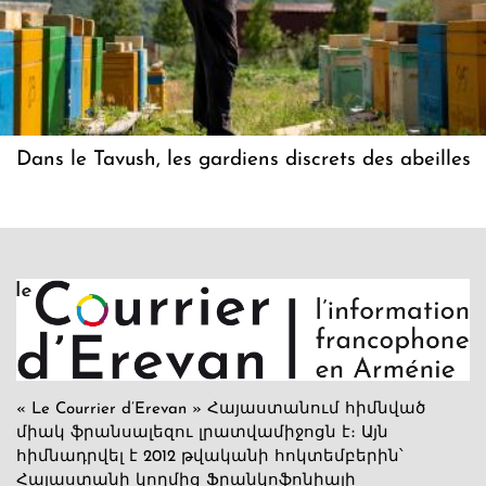
Dans le Tavush, les gardiens discrets des abeilles
« Le Courrier d’Erevan » Հայաստանում հիմնված
միակ ֆրանսալեզու լրատվամիջոցն է։ Այն
հիմնադրվել է 2012 թվականի հոկտեմբերին՝
Հայաստանի կողմից Ֆրանկոֆոնիայի