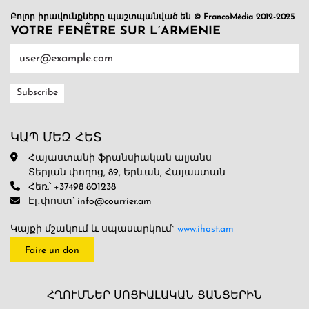
Բոլոր իրավունքները պաշտպանված են © FrancoMédia 2012-2025
VOTRE FENÊTRE SUR L’ARMENIE
ԿԱՊ ՄԵԶ ՀԵՏ
Հայաստանի ֆրանսիական ալյանս
Տերյան փողոց, 89, Երևան, Հայաստան
Հեռ.՝ +37498 801238
Էլ․փոստ՝ info@courrier.am
Կայքի մշակում և սպասարկում`
www.ihost.am
Faire un don
ՀՂՈՒՄՆԵՐ ՍՈՑԻԱԼԱԿԱՆ ՑԱՆՑԵՐԻՆ