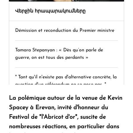
Վերջին հրապարակումները
Démission et reconduction du Premier ministre
Tamara Stepanyan : « Dès qu’on parle de
guerre, on est tous des perdants »
" Tant qu'il n'existe pas d'alternative concrète, la
question d'un référendum ne se pose pas. "
La polémique autour de la venue de Kevin
KASA : 30 ans d'audace, de résilience et d'avenir
Spacey à Erevan, invité d'honneur du
en Arménie
Festival de "l'Abricot d'or", suscite de
nombreuses réactions, en particulier dans
Le premier hôtel Hyatt Regency d'Arménie