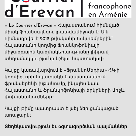
« Le Courrier d’Erevan » Հայաստանում հիմնված
միակ ֆրանսալեզու լրատվամիջոցն է։ Այն
հիմնադրվել է 2012 թվականի հոկտեմբերին՝
Հայաստանի կողմից Ֆրանկոֆոնիայի
միջազգային կազմակերպությանը լիիրավ
անդամակցությունը նշելու նպատակով։
Կայքը կառավարվում է «ՖրանկոՄեդիա» ՀԿ-ի
կողմից, որի նպատակն է Հայաստանում
ֆրանսերենի խթանումը, ինչպես նաև
Հայաստանի և Ֆրանկոֆոնիայի երկրների միջև
փոխանակումները։
Կայքի թիմը պատրաստ է լսել ձեր ցանկացած
առաջարկ։
Տեղեկատվություն եւ օգտագործման պայմաններ