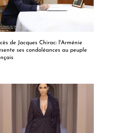
cès de Jacques Chirac: l'Arménie
ésente ses condoléances au peuple
ançais