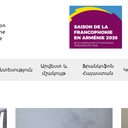
Արվեստ և
Ֆրանկոֆոն
նտեսություն
Կ
մշակույթ
Հայաստան