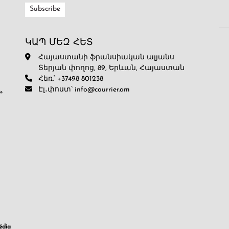
ԿԱՊ ՄԵԶ ՀԵՏ
Հայաստանի ֆրանսիական ալյանս
Տերյան փողոց, 89, Երևան, Հայաստան
Հեռ.՝ +37498 801238
Էլ․փոստ՝ info@courrier.am
»
dia