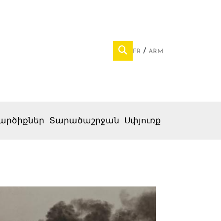
FR
ARM
արծիքներ
Տարածաշրջան
Սփյուռք