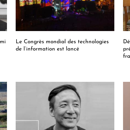
Ami
Le Congrès mondial des technologies
Dé
de l’information est lancé
pr
fr