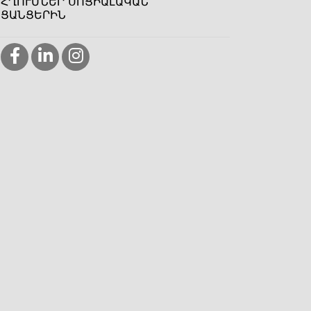
ՀՂՈՒՄՆԵՐ ՍՈՑԻԱԼԱԿԱՆ
ՑԱՆՑԵՐԻՆ