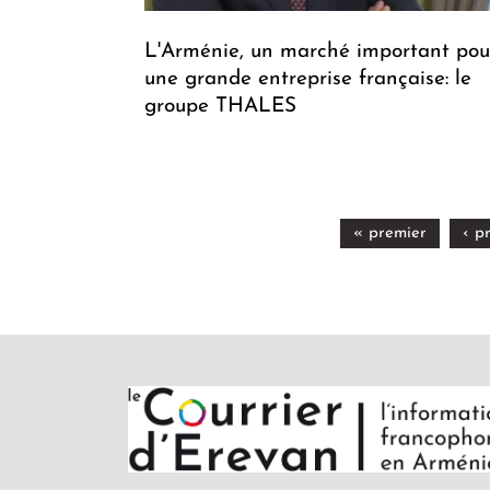
L'Arménie, un marché important pou
une grande entreprise française: le
groupe THALES
« premier
‹ p