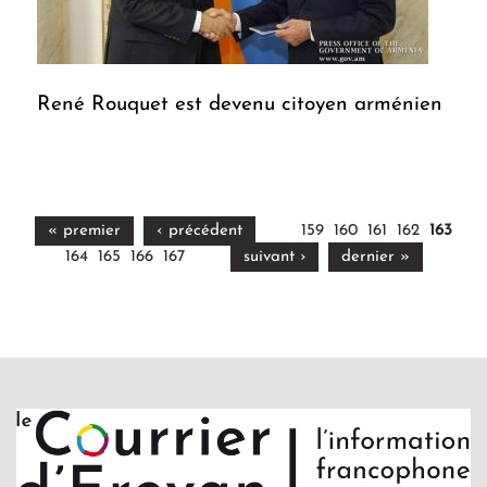
René Rouquet est devenu citoyen arménien
« premier
‹ précédent
159
160
161
162
163
164
165
166
167
suivant ›
dernier »