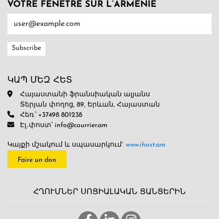
VOTRE FENÊTRE SUR L’ARMENIE
ԿԱՊ ՄԵԶ ՀԵՏ
Հայաստանի ֆրանսիական ալյանս
Տերյան փողոց, 89, Երևան, Հայաստան
Հեռ.՝ +37498 801238
Էլ․փոստ՝ info@courrier.am
Կայքի մշակում և սպասարկում`
www.ihost.am
Faire un don
ՀՂՈՒՄՆԵՐ ՍՈՑԻԱԼԱԿԱՆ ՑԱՆՑԵՐԻՆ