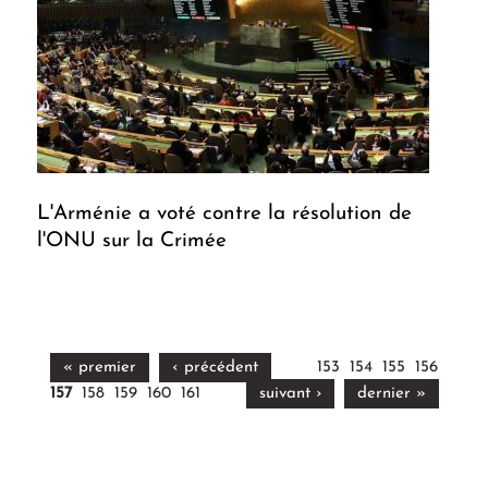
L'Arménie a voté contre la résolution de
l'ONU sur la Crimée
« premier
‹ précédent
153
154
155
156
157
158
159
160
161
suivant ›
dernier »