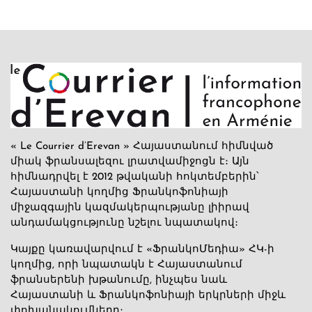
« Le Courrier d’Erevan » Հայաստանում հիմնված
միակ ֆրանսալեզու լրատվամիջոցն է։ Այն
հիմնադրվել է 2012 թվականի հոկտեմբերին՝
Հայաստանի կողմից Ֆրանկոֆոնիայի
միջազգային կազմակերպությանը լիիրավ
անդամակցությունը նշելու նպատակով։
Կայքը կառավարվում է «ՖրանկոՄեդիա» ՀԿ-ի
կողմից, որի նպատակն է Հայաստանում
ֆրանսերենի խթանումը, ինչպես նաև
Հայաստանի և Ֆրանկոֆոնիայի երկրների միջև
փոխանակումները։