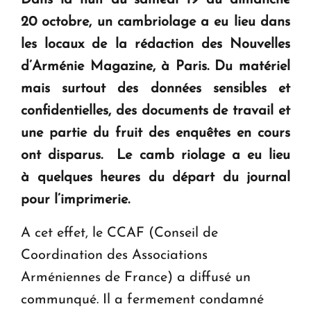
Dans la nuit du samedi 19 au dimanche
KASA : 30 ans d'audace, de résilience et d'avenir
20 octobre, un cambriolage a eu lieu dans
en Arménie
les locaux de la rédaction des Nouvelles
d’Arménie Magazine, à Paris. Du matériel
Le premier hôtel Hyatt Regency d'Arménie
ouvrira ses portes à Dilijan
mais surtout des données sensibles et
confidentielles, des documents de travail et
une partie du fruit des enquêtes en cours
ont disparus. Le camb riolage a eu lieu
à quelques heures du départ du journal
pour l’imprimerie.
A cet effet, le CCAF (Conseil de
Coordination des Associations
Arméniennes de France) a diffusé un
communqué. Il a fermement condamné