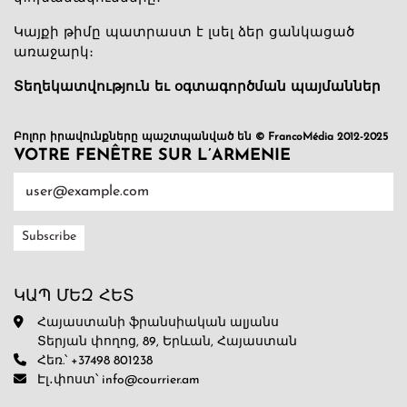
Կայքի թիմը պատրաստ է լսել ձեր ցանկացած
առաջարկ։
Տեղեկատվություն եւ օգտագործման պայմաններ
Բոլոր իրավունքները պաշտպանված են © FrancoMédia 2012-2025
VOTRE FENÊTRE SUR L’ARMENIE
ԿԱՊ ՄԵԶ ՀԵՏ
Հայաստանի ֆրանսիական ալյանս
Տերյան փողոց, 89, Երևան, Հայաստան
Հեռ.՝ +37498 801238
Էլ․փոստ՝ info@courrier.am