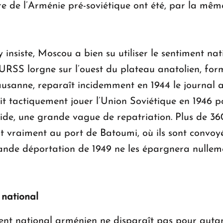
ire de l’Arménie pré-soviétique ont été, par la même
 y insiste, Moscou a bien su utiliser le sentiment na
 l’URSS lorgne sur l’ouest du plateau anatolien, fo
Lausanne, reparaît incidemment en 1944 le journal 
it tactiquement jouer l’Union Soviétique en 1946 p
ide, une grande vague de repatriation. Plus de 3
vraiment au port de Batoumi, où ils sont convoyé
rande déportation de 1949 ne les épargnera nullem
 national
ment national arménien ne disparaît pas pour aut