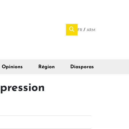
FR
ARM
Opinions
Région
Diasporas
épression