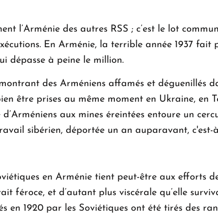
ent l’Arménie des autres RSS ; c’est le lot commun
exécutions. En Arménie, la terrible année 1937 fai
i dépasse à peine le million.
r, montrant des Arméniens affamés et déguenillés da
 bien être prises au même moment en Ukraine, en 
pe d’Arméniens aux mines éreintées entoure un cercu
vail sibérien, déportée un an auparavant, c'est-à-d
soviétiques en Arménie tient peut-être aux efforts
ait féroce, et d’autant plus viscérale qu’elle survi
tés en 1920 par les Soviétiques ont été tirés des ra