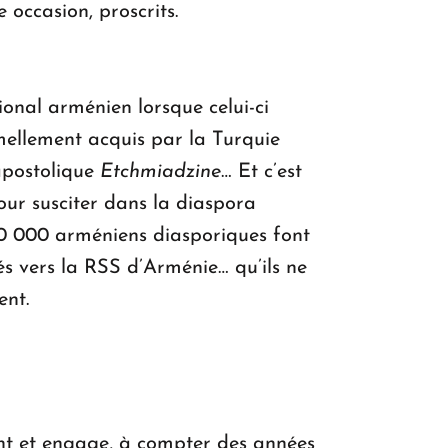
 occasion, proscrits.
tional arménien lorsque celui-ci
rmellement acquis par la Turquie
apostolique
Etchmiadzine
… Et c’est
our susciter dans la diaspora
60 000 arméniens diasporiques font
s vers la RSS d’Arménie… qu’ils ne
ent.
ant et engage, à compter des années