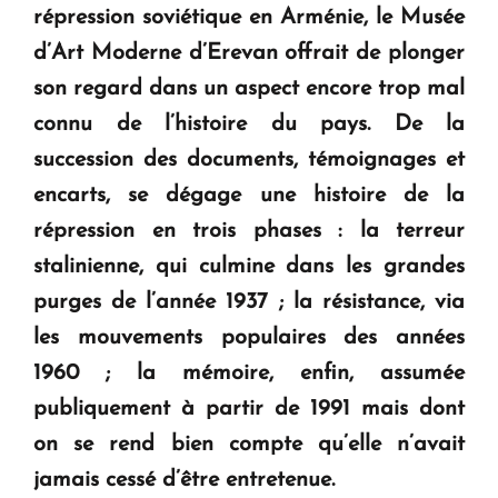
en Arménie
répression soviétique en Arménie, le Musée
d’Art Moderne d’Erevan offrait de plonger
Le premier hôtel Hyatt Regency d'Arménie
son regard dans un aspect encore trop mal
ouvrira ses portes à Dilijan
connu de l’histoire du pays. De la
succession des documents, témoignages et
encarts, se dégage une histoire de la
répression en trois phases : la terreur
stalinienne, qui culmine dans les grandes
purges de l’année 1937 ; la résistance, via
les mouvements populaires des années
1960 ; la mémoire, enfin, assumée
publiquement à partir de 1991 mais dont
on se rend bien compte qu’elle n’avait
jamais cessé d’être entretenue.