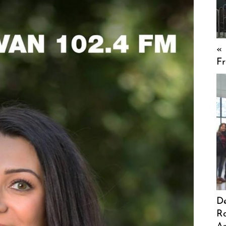
« 
F
De
Ro