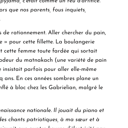
 pyjama, c’était comme un feu d’artifice.
rs que nos parents, fous inquiets,
.
s de rationnement. Aller chercher du pain,
 » pour cette fillette. La boulangerie
t cette femme toute fardée qui sortait
l’odeur du matnakach (une variété de pain
 insistait parfois pour aller elle-même
inq ans. En ces années sombres plane un
nflé à bloc chez les Gabrielian, malgré le
naissance nationale. Il jouait du piano et
 des chants patriotiques, à ma sœur et à