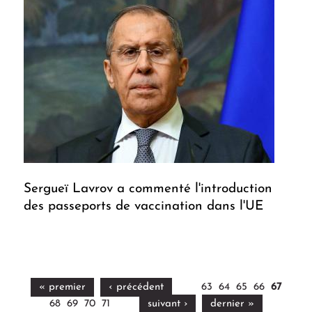
Sergueï Lavrov a commenté l'introduction
des passeports de vaccination dans l'UE
« premier
‹ précédent
63
64
65
66
67
68
69
70
71
suivant ›
dernier »