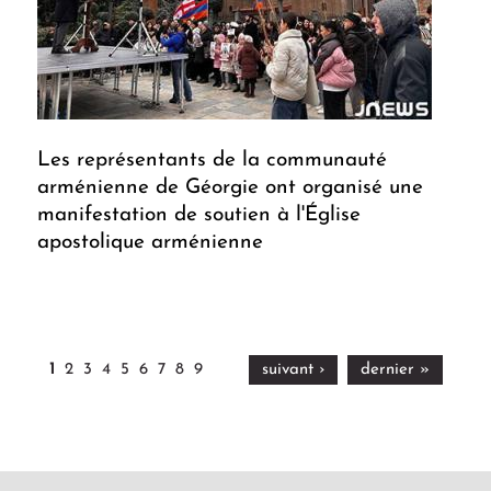
Les représentants de la communauté
arménienne de Géorgie ont organisé une
manifestation de soutien à l'Église
apostolique arménienne
1
2
3
4
5
6
7
8
9
suivant ›
dernier »