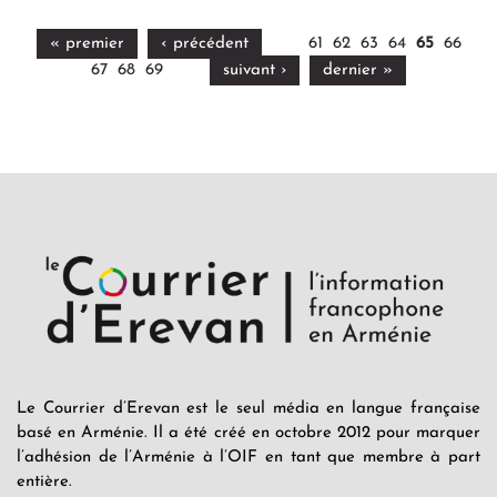
« premier
‹ précédent
61
62
63
64
65
66
67
68
69
suivant ›
dernier »
Le Courrier d’Erevan est le seul média en langue française
basé en Arménie. Il a été créé en octobre 2012 pour marquer
l’adhésion de l’Arménie à l’OIF en tant que membre à part
entière.