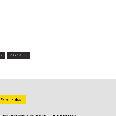
 ›
dernier »
Faire un don