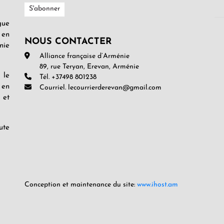
gue
 en
NOUS CONTACTER
nie
Alliance française d’Arménie
89, rue Teryan, Erevan, Arménie
 le
Tél. +37498 801238
 en
Courriel. lecourrierderevan@gmail.com
 et
ute
Conception et maintenance du site:
www.ihost.am