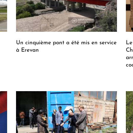
Un cinquième pont a été mis en service
Le
à Erevan
Ch
ar
co