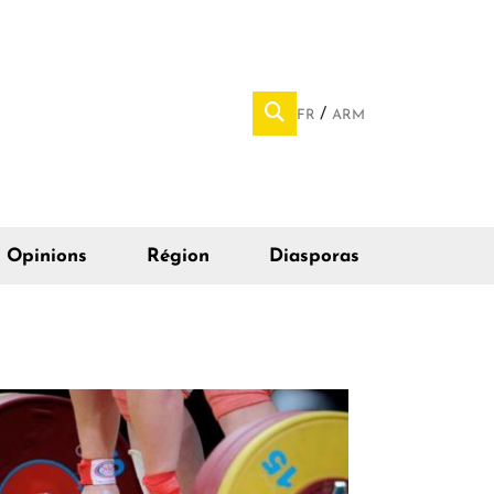
FR
ARM
Opinions
Région
Diasporas