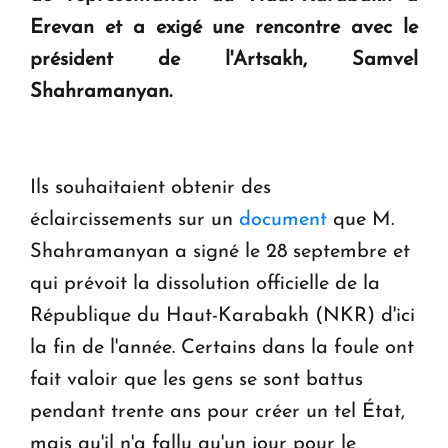
Erevan et a exigé une rencontre avec le
président de l'Artsakh, Samvel
Le premier hôtel Hyatt Regency d'Arménie
Shahramanyan.
ouvrira ses portes à Dilijan
Ils souhaitaient obtenir des
éclaircissements sur un
document
que M.
Shahramanyan a signé le 28 septembre et
qui prévoit la dissolution officielle de la
République du Haut-Karabakh (NKR) d'ici
la fin de l'année. Certains dans la foule ont
fait valoir que les gens se sont battus
pendant trente ans pour créer un tel État,
mais qu'il n'a fallu qu'un jour pour le