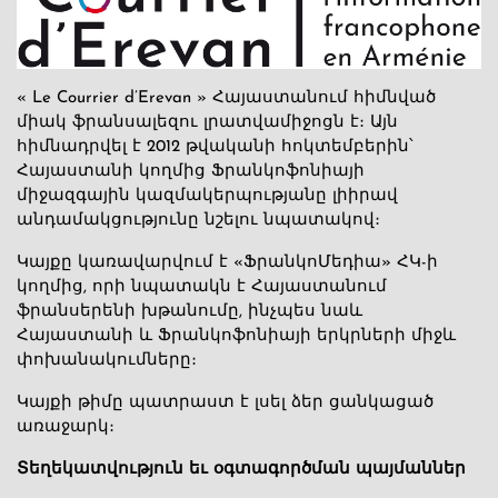
« Le Courrier d’Erevan » Հայաստանում հիմնված
միակ ֆրանսալեզու լրատվամիջոցն է։ Այն
հիմնադրվել է 2012 թվականի հոկտեմբերին՝
Հայաստանի կողմից Ֆրանկոֆոնիայի
միջազգային կազմակերպությանը լիիրավ
անդամակցությունը նշելու նպատակով։
Կայքը կառավարվում է «ՖրանկոՄեդիա» ՀԿ-ի
կողմից, որի նպատակն է Հայաստանում
ֆրանսերենի խթանումը, ինչպես նաև
Հայաստանի և Ֆրանկոֆոնիայի երկրների միջև
փոխանակումները։
Կայքի թիմը պատրաստ է լսել ձեր ցանկացած
առաջարկ։
Տեղեկատվություն եւ օգտագործման պայմաններ