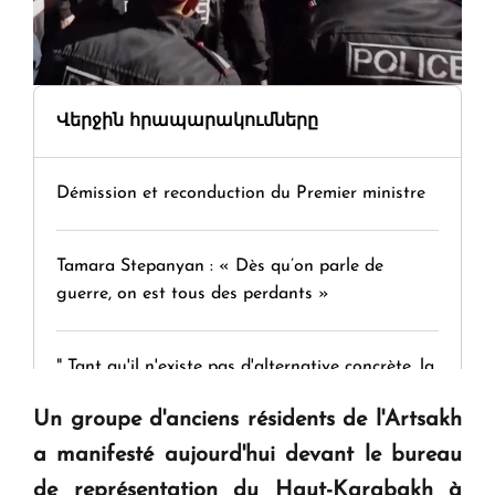
Վերջին հրապարակումները
Démission et reconduction du Premier ministre
Tamara Stepanyan : « Dès qu’on parle de
guerre, on est tous des perdants »
" Tant qu'il n'existe pas d'alternative concrète, la
question d'un référendum ne se pose pas. "
Un groupe d'anciens résidents de l'Artsakh
a manifesté aujourd'hui devant le bureau
KASA : 30 ans d'audace, de résilience et d'avenir
de représentation du Haut-Karabakh à
en Arménie