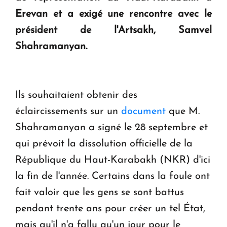
Erevan et a exigé une rencontre avec le
président de l'Artsakh, Samvel
Le premier hôtel Hyatt Regency d'Arménie
Shahramanyan.
ouvrira ses portes à Dilijan
Ils souhaitaient obtenir des
éclaircissements sur un
document
que M.
Shahramanyan a signé le 28 septembre et
qui prévoit la dissolution officielle de la
République du Haut-Karabakh (NKR) d'ici
la fin de l'année. Certains dans la foule ont
fait valoir que les gens se sont battus
pendant trente ans pour créer un tel État,
mais qu'il n'a fallu qu'un jour pour le