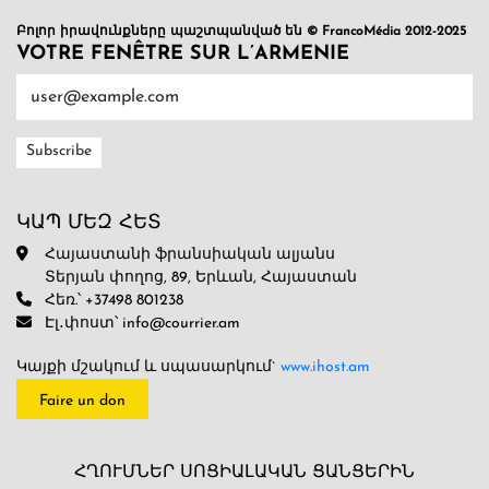
Բոլոր իրավունքները պաշտպանված են © FrancoMédia 2012-2025
VOTRE FENÊTRE SUR L’ARMENIE
ԿԱՊ ՄԵԶ ՀԵՏ
Հայաստանի ֆրանսիական ալյանս
Տերյան փողոց, 89, Երևան, Հայաստան
Հեռ.՝ +37498 801238
Էլ․փոստ՝ info@courrier.am
Կայքի մշակում և սպասարկում`
www.ihost.am
Faire un don
ՀՂՈՒՄՆԵՐ ՍՈՑԻԱԼԱԿԱՆ ՑԱՆՑԵՐԻՆ