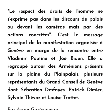
" Tant qu'il n'existe pas d'alternative concrète, la
"Le respect des droits de l'homme ne
question d'un référendum ne se pose pas. "
s'exprime pas dans les discours de palais
ou devant les caméras mais par des
KASA : 30 ans d'audace, de résilience et d'avenir
actions concrètes". C’est le message
en Arménie
principal de la manifestation organisée à
Genève en marge de la rencontre entre
Le premier hôtel Hyatt Regency d'Arménie
Vladimir Poutine et Joe Biden. Elle a
ouvrira ses portes à Dilijan
regroupé autour des Arméniens présents
sur la plaine du Plainpalais, plusieurs
représentants du Grand Conseil de Genève
dont Sébastien Desfayes. Patrick Dimier,
Sylvain Thévoz et Louise Trottet.
Par Aram Garéguinian