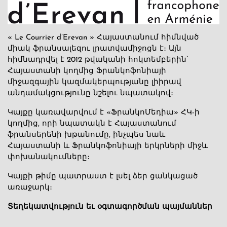
« Le Courrier d’Erevan » Հայաստանում հիմնված
միակ ֆրանսալեզու լրատվամիջոցն է։ Այն
հիմնադրվել է 2012 թվականի հոկտեմբերին՝
Հայաստանի կողմից Ֆրանկոֆոնիայի
միջազգային կազմակերպությանը լիիրավ
անդամակցությունը նշելու նպատակով։
Կայքը կառավարվում է «ՖրանկոՄեդիա» ՀԿ-ի
կողմից, որի նպատակն է Հայաստանում
ֆրանսերենի խթանումը, ինչպես նաև
Հայաստանի և Ֆրանկոֆոնիայի երկրների միջև
փոխանակումները։
Կայքի թիմը պատրաստ է լսել ձեր ցանկացած
առաջարկ։
Տեղեկատվություն եւ օգտագործման պայմաններ