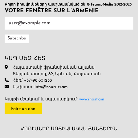
Բոլոր իրավունքները պաշտպանված են © FrancoMédia 2012-2025
VOTRE FENÊTRE SUR L’ARMENIE
ԿԱՊ ՄԵԶ ՀԵՏ
Հայաստանի ֆրանսիական ալյանս
Տերյան փողոց, 89, Երևան, Հայաստան
Հեռ.՝ +37498 801238
Էլ․փոստ՝ info@courrier.am
Կայքի մշակում և սպասարկում`
www.ihost.am
Faire un don
ՀՂՈՒՄՆԵՐ ՍՈՑԻԱԼԱԿԱՆ ՑԱՆՑԵՐԻՆ