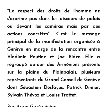
" Tant qu'il n'existe pas d'alternative concrète, la
"Le respect des droits de l'homme ne
question d'un référendum ne se pose pas. "
s'exprime pas dans les discours de palais
ou devant les caméras mais par des
KASA : 30 ans d'audace, de résilience et d'avenir
actions concrètes". C’est le message
en Arménie
principal de la manifestation organisée à
Genève en marge de la rencontre entre
Le premier hôtel Hyatt Regency d'Arménie
Vladimir Poutine et Joe Biden. Elle a
ouvrira ses portes à Dilijan
regroupé autour des Arméniens présents
sur la plaine du Plainpalais, plusieurs
représentants du Grand Conseil de Genève
dont Sébastien Desfayes. Patrick Dimier,
Sylvain Thévoz et Louise Trottet.
Par Aram Garéguinian