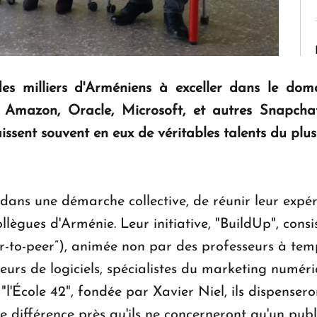
 des milliers d'Arméniens à exceller dans le dom
 Amazon, Oracle, Microsoft, et autres Snapcha
ssent souvent en eux de véritables talents du plus
dans une démarche collective, de réunir leur expér
llègues d'Arménie. Leur initiative, "BuildUp", con
-to-peer”), animée non par des professeurs à temp
eurs de logiciels, spécialistes du marketing numéri
l'École 42", fondée par Xavier Niel, ils dispenser
te différence près qu'ils ne concerneront qu'un pub