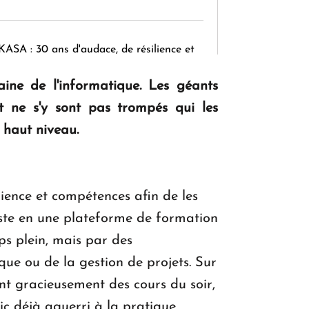
KASA : 30 ans d'audace, de résilience et
d'avenir en Arménie
aine de l'informatique. Les géants
t ne s'y sont pas trompés qui les
Le premier hôtel Hyatt Regency
 haut niveau.
d'Arménie ouvrira ses portes à Dilijan
ience et compétences afin de les
siste en une plateforme de formation
s plein, mais par des
que ou de la gestion de projets. Sur
ont gracieusement des cours du soir,
lic déjà aguerri à la pratique