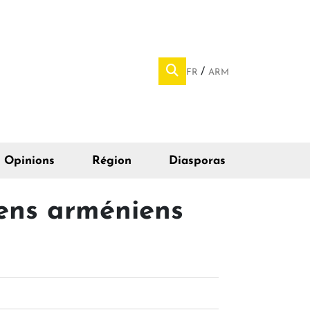
FR
ARM
Opinions
Région
Diasporas
iens arméniens