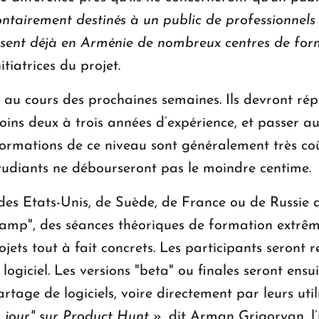
ntairement destinés à un public de professionnels
osent déjà en Arménie de nombreux centres de for
tiatrices du projet.
és au cours des prochaines semaines. Ils devront r
u moins deux à trois années d’expérience, et passer 
ormations de ce niveau sont généralement très coût
étudiants ne débourseront pas le moindre centime.
es Etats-Unis, de Suède, de France ou de Russie d
camp", des séances théoriques de formation extrême
ojets tout à fait concrets. Les participants seront
giciel. Les versions "beta" ou finales seront ensui
tage de logiciels, voire directement par leurs util
u jour" sur Product Hunt
», dit Arman Grigoryan, l’u