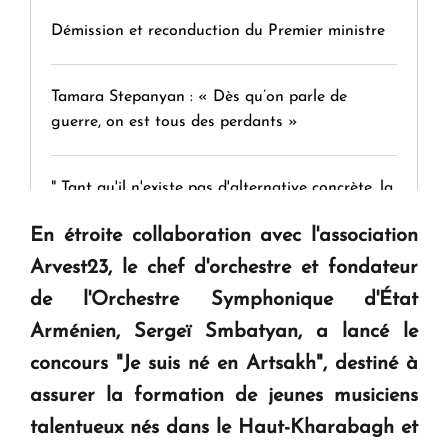
Démission et reconduction du Premier ministre
Tamara Stepanyan : « Dès qu’on parle de
guerre, on est tous des perdants »
" Tant qu'il n'existe pas d'alternative concrète, la
question d'un référendum ne se pose pas. "
En étroite collaboration avec l'association
Arvest23, le chef d'orchestre et fondateur
KASA : 30 ans d'audace, de résilience et d'avenir
de l'Orchestre Symphonique d'État
en Arménie
Arménien, Sergeï Smbatyan, a lancé le
concours "Je suis né en Artsakh", destiné à
Le premier hôtel Hyatt Regency d'Arménie
assurer la formation de jeunes musiciens
ouvrira ses portes à Dilijan
talentueux nés dans le Haut-Kharabagh et