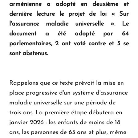
KASA : 30 ans d'audace, de résilience et d'avenir
arménienne a adopté en deuxième et
en Arménie
dernière lecture le projet de loi « Sur
l'assurance maladie universelle ». Le
Le premier hôtel Hyatt Regency d'Arménie
document a été adopté par 64
ouvrira ses portes à Dilijan
parlementaires, 2 ont voté contre et 5 se
sont abstenus.
Rappelons que ce texte prévoit la mise en
place progressive d'un système d'assurance
maladie universelle sur une période de
trois ans. La première étape débutera en
janvier 2026 : les enfants de moins de 18
ans, les personnes de 65 ans et plus, même