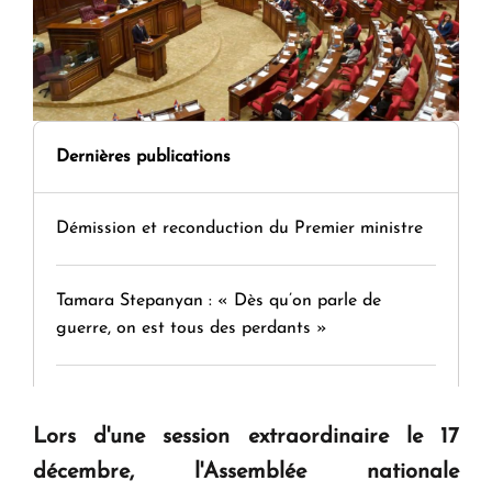
Dernières publications
Démission et reconduction du Premier ministre
Tamara Stepanyan : « Dès qu’on parle de
guerre, on est tous des perdants »
" Tant qu'il n'existe pas d'alternative concrète, la
question d'un référendum ne se pose pas. "
Lors d'une session extraordinaire le 17
décembre, l'Assemblée nationale