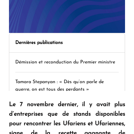
Dernières publications
Démission et reconduction du Premier ministre
Tamara Stepanyan : « Dès qu’on parle de
guerre, on est tous des perdants »
Le 7 novembre dernier, il y avait plus
" Tant qu'il n'existe pas d'alternative concrète, la
d’entreprises que de stands disponibles
question d'un référendum ne se pose pas. "
pour rencontrer les Ufariens et Ufariennes,
signe de la recette gagnante de