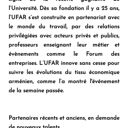
KASA : 30 ans d'audace, de résilience et d'avenir
l’Université. Dès sa fondation il y a 25 ans,
en Arménie
l’UFAR s’est construite en partenariat avec
le monde du travail, par des relations
Le premier hôtel Hyatt Regency d'Arménie
privilégiées avec acteurs privés et publics,
ouvrira ses portes à Dilijan
professeurs enseignant leur métier et
évènements comme le Forum des
entreprises. L’UFAR innove sans cesse pour
suivre les évolutions du tissu économique
arménien, comme l’a montré l'événement
de la semaine passée.
Partenaires récents et anciens, en demande
de nouveaux talents