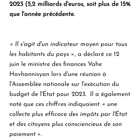
2023 (5,2 milliards d'euros, soit plus de 15%
Le premier hôtel Hyatt Regency d'Arménie
que l'année précédente.
ouvrira ses portes à Dilijan
« Il s'agit d'un indicateur moyen pour tous
les habitants du pays »
, a déclaré ce 12
juin le ministre des finances Vahe
Hovhannisyan lors d'une réunion à
l'Assemblée nationale sur l'exécution du
budget de l'État pour 2023. Il a également
noté que ces chiffres indiquaient
« une
collecte plus efficace des impôts par l'État
et des citoyens plus consciencieux de son
paiement »
.