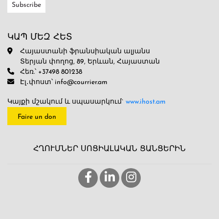
ԿԱՊ ՄԵԶ ՀԵՏ
Հայաստանի ֆրանսիական ալյանս
Տերյան փողոց, 89, Երևան, Հայաստան
Հեռ.՝ +37498 801238
Էլ․փոստ՝ info@courrier.am
Կայքի մշակում և սպասարկում`
www.ihost.am
Faire un don
ՀՂՈՒՄՆԵՐ ՍՈՑԻԱԼԱԿԱՆ ՑԱՆՑԵՐԻՆ