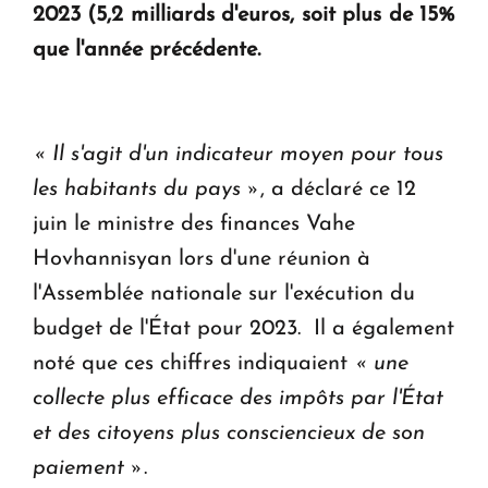
2023 (5,2 milliards d'euros, soit plus de 15%
Le premier hôtel Hyatt Regency d'Arménie
que l'année précédente.
ouvrira ses portes à Dilijan
« Il s'agit d'un indicateur moyen pour tous
les habitants du pays »
, a déclaré ce 12
juin le ministre des finances Vahe
Hovhannisyan lors d'une réunion à
l'Assemblée nationale sur l'exécution du
budget de l'État pour 2023. Il a également
noté que ces chiffres indiquaient
« une
collecte plus efficace des impôts par l'État
et des citoyens plus consciencieux de son
paiement »
.