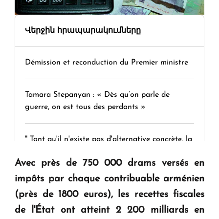
Վերջին հրապարակումները
Démission et reconduction du Premier ministre
Tamara Stepanyan : « Dès qu’on parle de
guerre, on est tous des perdants »
" Tant qu'il n'existe pas d'alternative concrète, la
question d'un référendum ne se pose pas. "
Avec près de 750 000 drams versés en
impôts par chaque contribuable arménien
KASA : 30 ans d'audace, de résilience et d'avenir
(près de 1800 euros), les recettes fiscales
en Arménie
de l'État ont atteint 2 200 milliards en