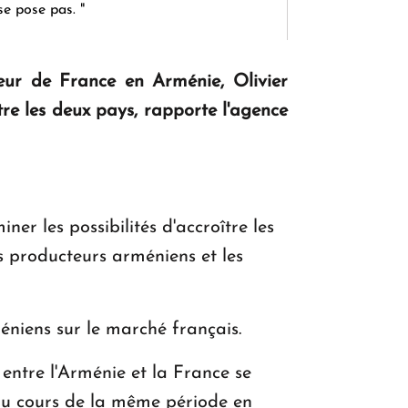
se pose pas. "
eur de France en Arménie, Olivier
KASA : 30 ans d'audace, de résilience et
e les deux pays, rapporte l'agence
d'avenir en Arménie
Le premier hôtel Hyatt Regency
d'Arménie ouvrira ses portes à Dilijan
er les possibilités d'accroître les
s producteurs arméniens et les
niens sur le marché français.
entre l'Arménie et la France se
u'au cours de la même période en