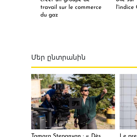
travail sur le commerce
l'indice
du gaz
Մեր ընտրանին
Tamara Stepanyan : « Dès
Le pre