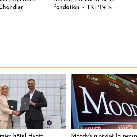
 Chandler
fondation « TRIPP+ ».
mier hôtel Hyatt
Moody's a révisé la persp