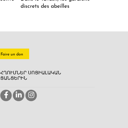
discrets des abeilles
Faire un don
ՀՂՈՒՄՆԵՐ ՍՈՑԻԱԼԱԿԱՆ
ՑԱՆՑԵՐԻՆ