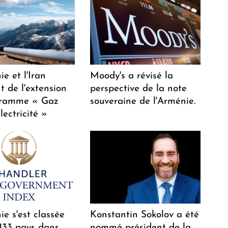
e et l'Iran
Moody's a révisé la
t de l'extension
perspective de la note
gramme « Gaz
souveraine de l'Arménie.
lectricité »
e s'est classée
Konstantin Sokolov a été
 133 pays dans
nommé président de la