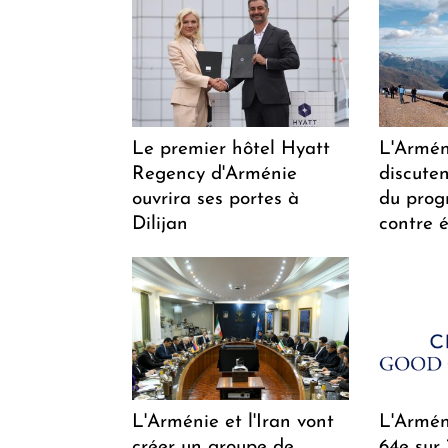
Le premier hôtel Hyatt
L'Arméni
Regency d'Arménie
discuten
ouvrira ses portes à
du pro
Dilijan
contre é
L'Arménie et l'Iran vont
L'Arméni
créer un groupe de
64e sur