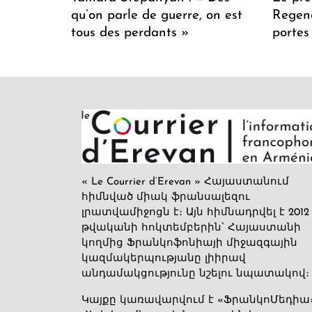
qu’on parle de guerre, on est
Regenc
tous des perdants »
portes
« Le Courrier d’Erevan » Հայաստանում
հիմնված միակ ֆրանսալեզու
լրատվամիջոցն է։ Այն հիմնադրվել է 2012
թվականի հոկտեմբերին՝ Հայաստանի
կողմից Ֆրանկոֆոնիայի միջազգային
կազմակերպությանը լիիրավ
անդամակցությունը նշելու նպատակով։
Կայքը կառավարվում է «ՖրանկոՄեդիա