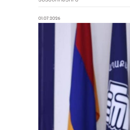
ՏՆՏԵՍՈՒԹՅՈՒՆ
01.07.2026