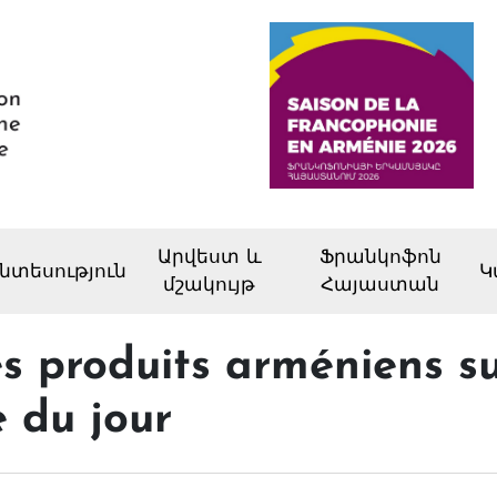
Արվեստ և
Ֆրանկոֆոն
նտեսություն
Կ
մշակույթ
Հայաստան
s produits arméniens su
e du jour