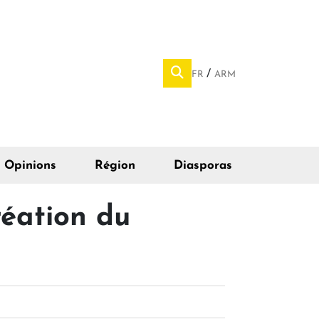
FR
ARM
Opinions
Région
Diasporas
réation du