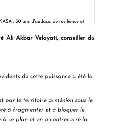
KASA : 30 ans d'audace, de résilience et
d'avenir en Arménie
 Ali Akbar Velayati, conseiller du
Le premier hôtel Hyatt Regency
d'Arménie ouvrira ses portes à Dilijan
 évidents de cette puissance a été la
 par le territoire arménien sous le
isté à fragmenter et à bloquer le
 à ce plan et en a contrecarré la