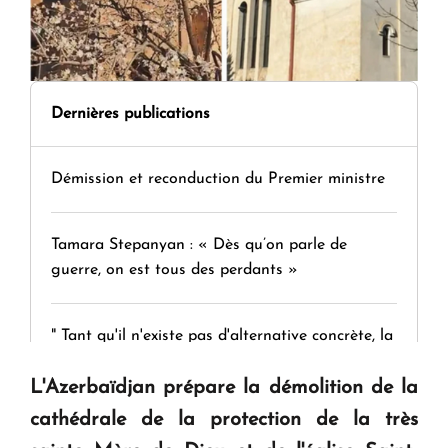
Dernières publications
Démission et reconduction du Premier ministre
Tamara Stepanyan : « Dès qu’on parle de
guerre, on est tous des perdants »
" Tant qu'il n'existe pas d'alternative concrète, la
question d'un référendum ne se pose pas. "
L'Azerbaïdjan prépare la démolition de la
cathédrale de la protection de la très
KASA : 30 ans d'audace, de résilience et d'avenir