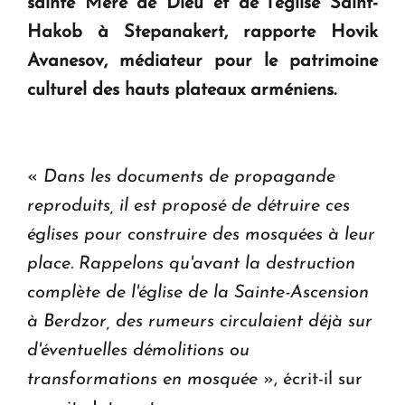
sainte Mère de Dieu et de l'église Saint-
en Arménie
Hakob à Stepanakert, rapporte Hovik
Avanesov, médiateur pour le patrimoine
Le premier hôtel Hyatt Regency d'Arménie
ouvrira ses portes à Dilijan
culturel des hauts plateaux arméniens.
«
Dans les documents de propagande
reproduits, il est proposé de détruire ces
églises pour construire des mosquées à leur
place. Rappelons qu'avant la destruction
complète de l'église de la Sainte-Ascension
à Berdzor, des rumeurs circulaient déjà sur
d'éventuelles démolitions ou
transformations en mosquée
», écrit-il sur