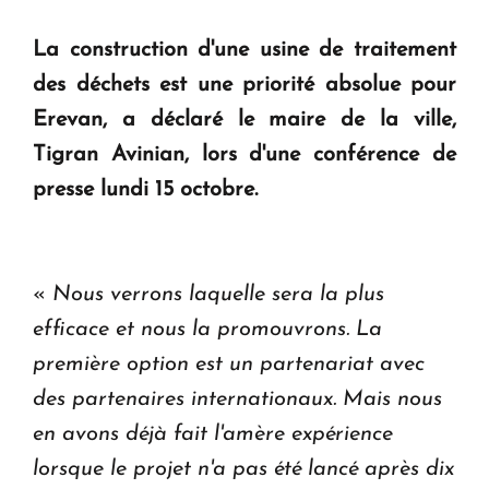
question d'un référendum ne se pose pas. "
La construction d'une usine de traitement
des déchets est une priorité absolue pour
KASA : 30 ans d'audace, de résilience et d'avenir
en Arménie
Erevan, a déclaré le maire de la ville,
Tigran Avinian, lors d'une conférence de
Le premier hôtel Hyatt Regency d'Arménie
presse lundi 15 octobre.
ouvrira ses portes à Dilijan
«
Nous verrons laquelle sera la plus
efficace et nous la promouvrons. La
première option est un partenariat avec
des partenaires internationaux. Mais nous
en avons déjà fait l'amère expérience
lorsque le projet n'a pas été lancé après dix