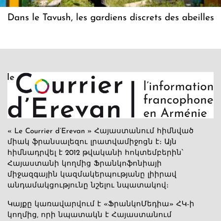
Dans le Tavush, les gardiens discrets des abeilles
« Le Courrier d’Erevan » Հայաստանում հիմնված
միակ ֆրանսալեզու լրատվամիջոցն է։ Այն
հիմնադրվել է 2012 թվականի հոկտեմբերին՝
Հայաստանի կողմից Ֆրանկոֆոնիայի
միջազգային կազմակերպությանը լիիրավ
անդամակցությունը նշելու նպատակով։
Կայքը կառավարվում է «ՖրանկոՄեդիա» ՀԿ-ի
կողմից, որի նպատակն է Հայաստանում