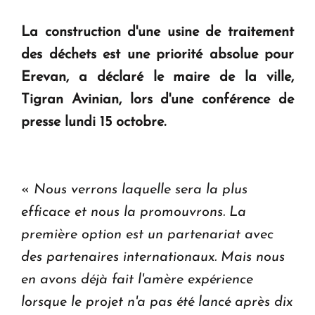
question d'un référendum ne se pose pas. "
La construction d'une usine de traitement
des déchets est une priorité absolue pour
KASA : 30 ans d'audace, de résilience et d'avenir
en Arménie
Erevan, a déclaré le maire de la ville,
Tigran Avinian, lors d'une conférence de
Le premier hôtel Hyatt Regency d'Arménie
presse lundi 15 octobre.
ouvrira ses portes à Dilijan
«
Nous verrons laquelle sera la plus
efficace et nous la promouvrons. La
première option est un partenariat avec
des partenaires internationaux. Mais nous
en avons déjà fait l'amère expérience
lorsque le projet n'a pas été lancé après dix