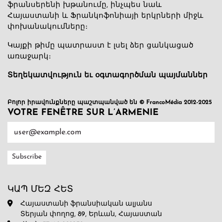
ֆրանսերենի խթանումը, ինչպես նաև
Հայաստանի և Ֆրանկոֆոնիայի երկրների միջև
փոխանակումները։
Կայքի թիմը պատրաստ է լսել ձեր ցանկացած
առաջարկ։
Տեղեկատվություն եւ օգտագործման պայմաններ
Բոլոր իրավունքները պաշտպանված են © FrancoMédia 2012-2025
VOTRE FENÊTRE SUR L’ARMENIE
ԿԱՊ ՄԵԶ ՀԵՏ
Հայաստանի ֆրանսիական ալյանս
Տերյան փողոց, 89, Երևան, Հայաստան