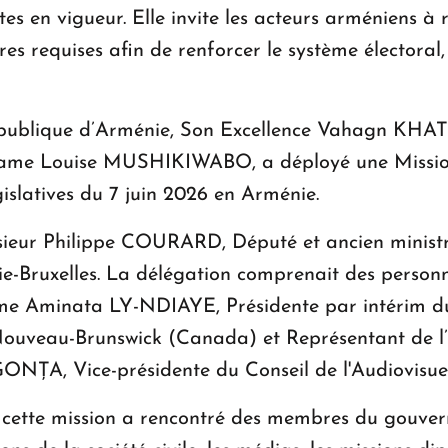
es en vigueur. Elle invite les acteurs arméniens à 
es requises afin de renforcer le système électoral,
 République d’Arménie, Son Excellence Vahagn KH
ame Louise MUSHIKIWABO, a déployé une Mission
gislatives du 7 juin 2026 en Arménie.
sieur Philippe COURARD, Député et ancien ministr
-Bruxelles. La délégation comprenait des personnal
 Aminata LY-NDIAYE, Présidente par intérim du C
veau-Brunswick (Canada) et Représentant de l’
ȚA, Vice-présidente du Conseil de l'Audiovisuel
 cette mission a rencontré des membres du gouverne