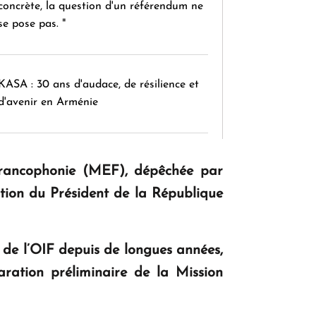
concrète, la question d'un référendum ne
se pose pas. "
KASA : 30 ans d'audace, de résilience et
d'avenir en Arménie
Le premier hôtel Hyatt Regency
rancophonie (MEF), dépêchée par
d'Arménie ouvrira ses portes à Dilijan
ion du Président de la République
 de l’OIF depuis de longues années,
aration préliminaire de la Mission