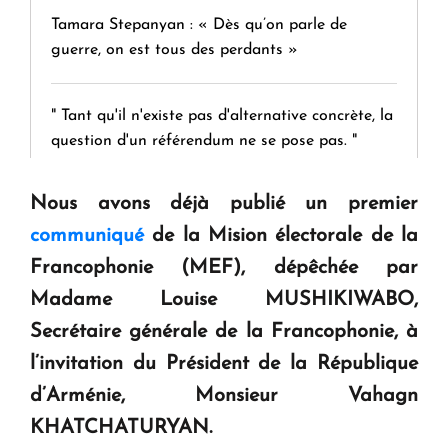
Tamara Stepanyan : « Dès qu’on parle de
guerre, on est tous des perdants »
" Tant qu'il n'existe pas d'alternative concrète, la
question d'un référendum ne se pose pas. "
Nous avons déjà publié un premier
KASA : 30 ans d'audace, de résilience et d'avenir
en Arménie
communiqué
de la Mision électorale
de la
Francophonie (MEF), dépêchée par
Madame Louise MUSHIKIWABO,
Le premier hôtel Hyatt Regency d'Arménie
ouvrira ses portes à Dilijan
Secrétaire générale de la Francophonie, à
l’invitation du Président de la République
d’Arménie, Monsieur Vahagn
KHATCHATURYAN.