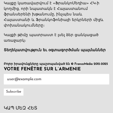
Կայքը կառավարվում է «ՖրանկոՄեդիա» ՀԿ-ի
կողմից, որի նպատակն է Հայաստանում
ֆրանսերենի խթանումը, ինչպես նաև
Հայաստանի և Ֆրանկոֆոնիայի երկրների միջև
փոխանակումները։
Կայքի թիմը պատրաստ է լսել ձեր ցանկացած
առաջարկ։
Տեղեկատվություն եւ օգտագործման պայմաններ
Բոլոր իրավունքները պաշտպանված են © FrancoMédia 2012-2025
VOTRE FENÊTRE SUR L’ARMENIE
ԿԱՊ ՄԵԶ ՀԵՏ