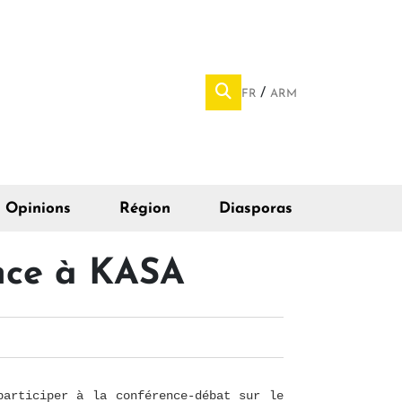
FR
ARM
Opinions
Région
Diasporas
ence à KASA
participer à la conférence-débat sur le