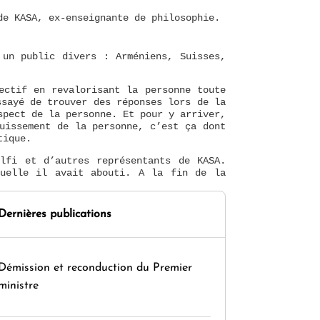
 de KASA, ex-enseignante de philosophie.
 un public divers : Arméniens, Suisses,
ectif en revalorisant la personne toute
ssayé de trouver des réponses lors de la
spect de la personne. Et pour y arriver,
uissement de la personne, c’est ça dont
hétique.
olfi et d’autres représentants de KASA.
quelle il avait abouti. A la fin de la
Dernières publications
Démission et reconduction du Premier
ministre