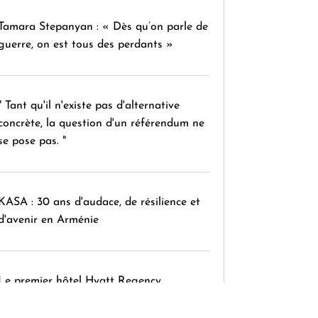
Tamara Stepanyan : « Dès qu’on parle de
guerre, on est tous des perdants »
" Tant qu'il n'existe pas d'alternative
concrète, la question d'un référendum ne
se pose pas. "
KASA : 30 ans d'audace, de résilience et
d'avenir en Arménie
Le premier hôtel Hyatt Regency
d'Arménie ouvrira ses portes à Dilijan