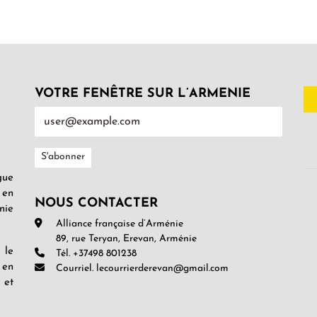
VOTRE FENÊTRE SUR L’ARMENIE
gue
 en
NOUS CONTACTER
nie
Alliance française d’Arménie
89, rue Teryan, Erevan, Arménie
 le
Tél. +37498 801238
 en
Courriel. lecourrierderevan@gmail.com
 et