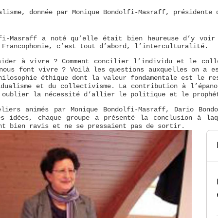
alisme, donnée par Monique Bondolfi-Masraff, présidente
a noté qu’elle était bien heureuse d’y voir
lfi-Masraff
 Francophonie, c’est tout d’abord, l’interculturalité.
aider à vivre ? Comment concilier l’individu et le coll
nous font vivre ? Voilà les questions auxquelles on a e
ilosophie éthique dont la valeur fondamentale est le re
idualisme et du collectivisme. La contribution à l’épano
s oublier la nécessité d’allier le politique et le prop
liers animés par Monique Bondolfi-Masraff, Dario Bond
es idées, chaque groupe a présenté la conclusion à la
nt bien ravis et ne se pressaient pas de sortir.