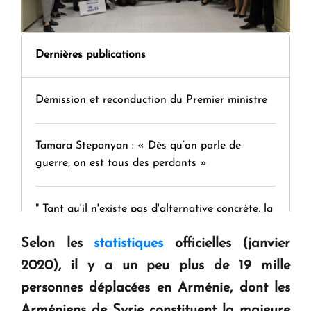
Dernières publications
Démission et reconduction du Premier ministre
Tamara Stepanyan : « Dès qu’on parle de
guerre, on est tous des perdants »
" Tant qu'il n'existe pas d'alternative concrète, la
question d'un référendum ne se pose pas. "
Selon les
statistiques
officielles (janvier
2020), il y a un peu plus de 19 mille
KASA : 30 ans d'audace, de résilience et d'avenir
personnes déplacées en Arménie, dont les
en Arménie
Arméniens de Syrie constituent la majeure