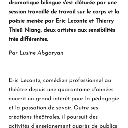
dramatique bilingue s'est clôturée par une
en Arménie
session travaillé de travail sur le corps et la
poésie menée par Eric Leconte et Thierry
Le premier hôtel Hyatt Regency d'Arménie
Thieû Niang, deux artistes aux sensibilités
ouvrira ses portes à Dilijan
très différentes.
Par Lusine Abgaryan
Eric Leconte, comédien professionnel au
théâtre depuis une quarantaine d'années
nourrit un grand intérêt pour la pédagogie
et la passation de savoir. Outre ses
créations théâtrales, il poursuit des
activités d’enseignement auprès de publics