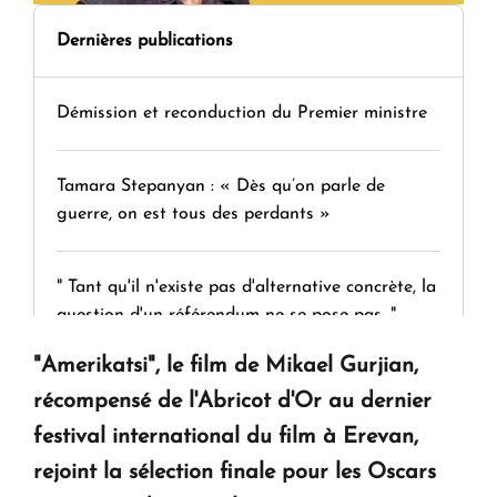
Dernières publications
Démission et reconduction du Premier ministre
Tamara Stepanyan : « Dès qu’on parle de
guerre, on est tous des perdants »
" Tant qu'il n'existe pas d'alternative concrète, la
question d'un référendum ne se pose pas. "
"Amerikatsi", le film de Mikael Gurjian,
KASA : 30 ans d'audace, de résilience et d'avenir
récompensé de l'Abricot d'Or au dernier
en Arménie
festival international du film à Erevan,
rejoint la sélection finale pour les Oscars
Le premier hôtel Hyatt Regency d'Arménie