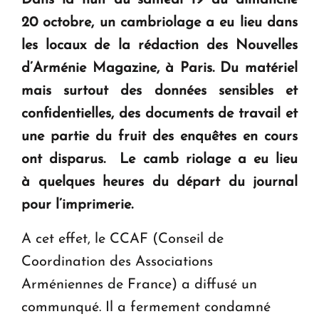
Dans la nuit du samedi 19 au dimanche
KASA : 30 ans d'audace, de résilience et d'avenir
20 octobre, un cambriolage a eu lieu dans
en Arménie
les locaux de la rédaction des Nouvelles
d’Arménie Magazine, à Paris. Du matériel
Le premier hôtel Hyatt Regency d'Arménie
ouvrira ses portes à Dilijan
mais surtout des données sensibles et
confidentielles, des documents de travail et
une partie du fruit des enquêtes en cours
ont disparus. Le camb riolage a eu lieu
à quelques heures du départ du journal
pour l’imprimerie.
A cet effet, le CCAF (Conseil de
Coordination des Associations
Arméniennes de France) a diffusé un
communqué. Il a fermement condamné