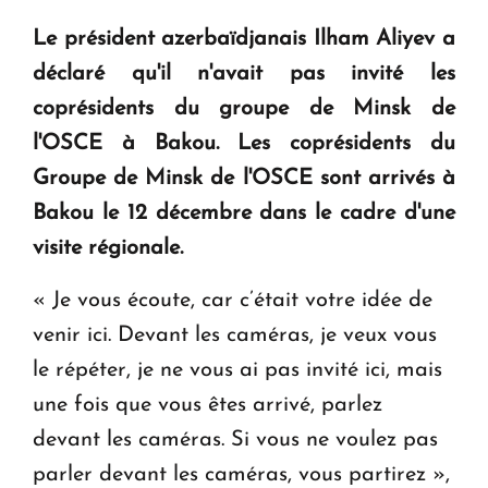
question d'un référendum ne se pose pas. "
Le président azerbaïdjanais Ilham Aliyev a
déclaré qu'il n'avait pas invité les
KASA : 30 ans d'audace, de résilience et d'avenir
coprésidents du groupe de Minsk de
en Arménie
l'OSCE à Bakou. Les coprésidents du
Groupe de Minsk de l'OSCE sont arrivés à
Le premier hôtel Hyatt Regency d'Arménie
ouvrira ses portes à Dilijan
Bakou le 12 décembre dans le cadre d'une
visite régionale.
« Je vous écoute, car c’était votre idée de
venir ici. Devant les caméras, je veux vous
le répéter, je ne vous ai pas invité ici, mais
une fois que vous êtes arrivé, parlez
devant les caméras. Si vous ne voulez pas
parler devant les caméras, vous partirez »,