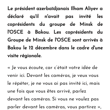
question d'un référendum ne se pose pas. "
Le président azerbaïdjanais Ilham Aliyev a
déclaré qu'il n'avait pas invité les
KASA : 30 ans d'audace, de résilience et d'avenir
coprésidents du groupe de Minsk de
en Arménie
l'OSCE à Bakou. Les coprésidents du
Groupe de Minsk de l'OSCE sont arrivés à
Le premier hôtel Hyatt Regency d'Arménie
ouvrira ses portes à Dilijan
Bakou le 12 décembre dans le cadre d'une
visite régionale.
« Je vous écoute, car c’était votre idée de
venir ici. Devant les caméras, je veux vous
le répéter, je ne vous ai pas invité ici, mais
une fois que vous êtes arrivé, parlez
devant les caméras. Si vous ne voulez pas
parler devant les caméras, vous partirez »,