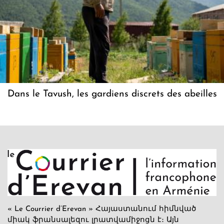
Dans le Tavush, les gardiens discrets des abeilles
« Le Courrier d’Erevan » Հայաստանում հիմնված
միակ ֆրանսալեզու լրատվամիջոցն է։ Այն