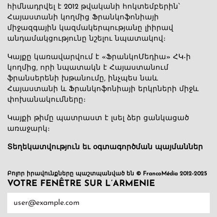
հիմնադրվել է 2012 թվականի հոկտեմբերին՝
Հայաստանի կողմից Ֆրանկոֆոնիայի
միջազգային կազմակերպությանը լիիրավ
անդամակցությունը նշելու նպատակով։
Կայքը կառավարվում է «ՖրանկոՄեդիա» ՀԿ-ի
կողմից, որի նպատակն է Հայաստանում
ֆրանսերենի խթանումը, ինչպես նաև
Հայաստանի և Ֆրանկոֆոնիայի երկրների միջև
փոխանակումները։
Կայքի թիմը պատրաստ է լսել ձեր ցանկացած
առաջարկ։
Տեղեկատվություն եւ օգտագործման պայմաններ
Բոլոր իրավունքները պաշտպանված են © FrancoMédia 2012-2025
VOTRE FENÊTRE SUR L’ARMENIE