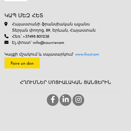
ԿԱՊ ՄԵԶ ՀԵՏ
Հայաստանի ֆրանսիական ալյանս
Տերյան փողոց, 89, Երևան, Հայաստան
Հեռ.՝ +37498 801238
Էլ․փոստ՝ info@courrier.am
Կայքի մշակում և սպասարկում`
www.ihost.am
Faire un don
ՀՂՈՒՄՆԵՐ ՍՈՑԻԱԼԱԿԱՆ ՑԱՆՑԵՐԻՆ