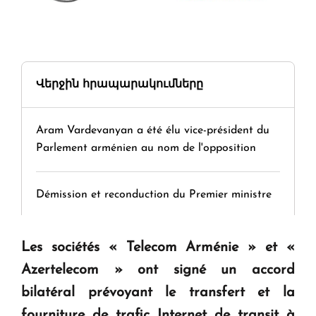
Վերջին հրապարակումները
Aram Vardevanyan a été élu vice-président du
Parlement arménien au nom de l'opposition
Démission et reconduction du Premier ministre
Tamara Stepanyan : « Dès qu’on parle de
Les sociétés « Telecom Arménie » et «
guerre, on est tous des perdants »
Azertelecom » ont signé un accord
bilatéral prévoyant le transfert et la
" Tant qu'il n'existe pas d'alternative concrète, la
fourniture de trafic Internet de transit à