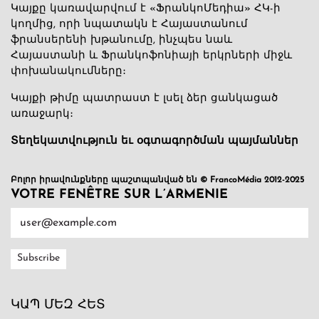
Կայքը կառավարվում է «ՖրանկոՄեդիա» ՀԿ-ի
կողմից, որի նպատակն է Հայաստանում
ֆրանսերենի խթանումը, ինչպես նաև
Հայաստանի և Ֆրանկոֆոնիայի երկրների միջև
փոխանակումները։
Կայքի թիմը պատրաստ է լսել ձեր ցանկացած
առաջարկ։
Տեղեկատվություն եւ օգտագործման պայմաններ
Բոլոր իրավունքները պաշտպանված են © FrancoMédia 2012-2025
VOTRE FENÊTRE SUR L’ARMENIE
ԿԱՊ ՄԵԶ ՀԵՏ