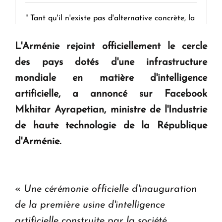
" Tant qu'il n'existe pas d'alternative concrète, la
question d'un référendum ne se pose pas. "
L'Arménie rejoint officiellement le cercle
des pays dotés d'une infrastructure
KASA : 30 ans d'audace, de résilience et d'avenir
en Arménie
mondiale en matière d'intelligence
artificielle, a annoncé sur Facebook
Le premier hôtel Hyatt Regency d'Arménie
Mkhitar Ayrapetian, ministre de l'Industrie
ouvrira ses portes à Dilijan
de haute technologie de la République
d'Arménie.
«
Une cérémonie officielle d'inauguration
de la première usine d'intelligence
artificielle construite par la société