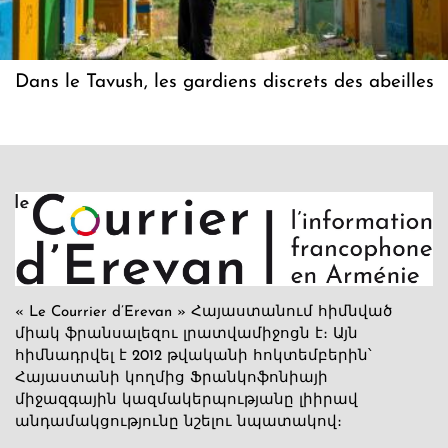
Dans le Tavush, les gardiens discrets des abeilles
« Le Courrier d’Erevan » Հայաստանում հիմնված
միակ ֆրանսալեզու լրատվամիջոցն է։ Այն
հիմնադրվել է 2012 թվականի հոկտեմբերին՝
Հայաստանի կողմից Ֆրանկոֆոնիայի
միջազգային կազմակերպությանը լիիրավ
անդամակցությունը նշելու նպատակով։