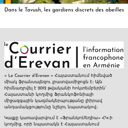
Dans le Tavush, les gardiens discrets des abeilles
« Le Courrier d’Erevan » Հայաստանում հիմնված
միակ ֆրանսալեզու լրատվամիջոցն է։ Այն
հիմնադրվել է 2012 թվականի հոկտեմբերին՝
Հայաստանի կողմից Ֆրանկոֆոնիայի
միջազգային կազմակերպությանը լիիրավ
անդամակցությունը նշելու նպատակով։
Կայքը կառավարվում է «ՖրանկոՄեդիա» ՀԿ-ի
կողմից, որի նպատակն է Հայաստանում