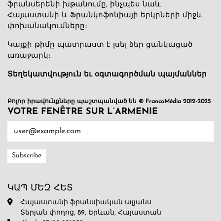
ֆրանսերենի խթանումը, ինչպես նաև
Հայաստանի և Ֆրանկոֆոնիայի երկրների միջև
փոխանակումները։
Կայքի թիմը պատրաստ է լսել ձեր ցանկացած
առաջարկ։
Տեղեկատվություն եւ օգտագործման պայմաններ
Բոլոր իրավունքները պաշտպանված են © FrancoMédia 2012-2025
VOTRE FENÊTRE SUR L’ARMENIE
ԿԱՊ ՄԵԶ ՀԵՏ
Հայաստանի ֆրանսիական ալյանս
Տերյան փողոց, 89, Երևան, Հայաստան