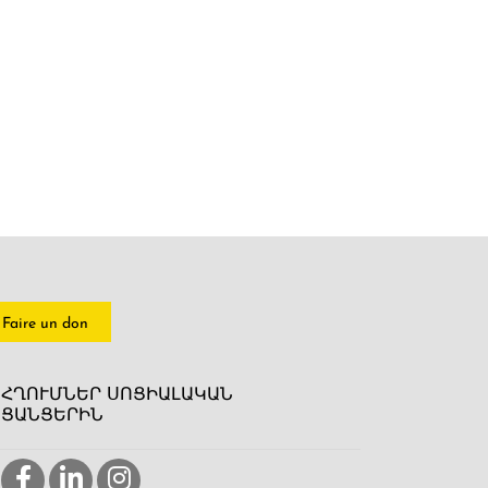
Faire un don
ՀՂՈՒՄՆԵՐ ՍՈՑԻԱԼԱԿԱՆ
ՑԱՆՑԵՐԻՆ