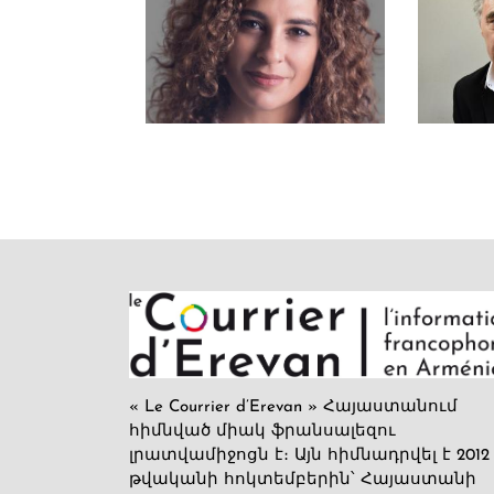
« Le Courrier d’Erevan » Հայաստանում
հիմնված միակ ֆրանսալեզու
լրատվամիջոցն է։ Այն հիմնադրվել է 2012
թվականի հոկտեմբերին՝ Հայաստանի