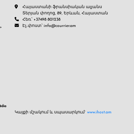
Հայաստանի ֆրանսիական ալյանս
Տերյան փողոց, 89, Երևան, Հայաստան
Հեռ.՝ +37498 801238
Էլ․փոստ՝ info@courrier.am
»
dia
Կայքի մշակում և սպասարկում`
www.ihost.am