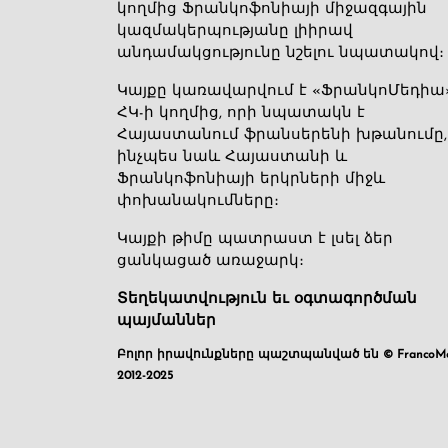
կողմից Ֆրանկոֆոնիայի միջազգային
կազմակերպությանը լիիրավ
անդամակցությունը նշելու նպատակով։
Կայքը կառավարվում է «ՖրանկոՄեդիա
ՀԿ-ի կողմից, որի նպատակն է
Հայաստանում ֆրանսերենի խթանումը,
ինչպես նաև Հայաստանի և
Ֆրանկոֆոնիայի երկրների միջև
փոխանակումները։
Կայքի թիմը պատրաստ է լսել ձեր
ցանկացած առաջարկ։
Տեղեկատվություն եւ օգտագործման
պայմաններ
Բոլոր իրավունքները պաշտպանված են © FrancoMé
2012-2025