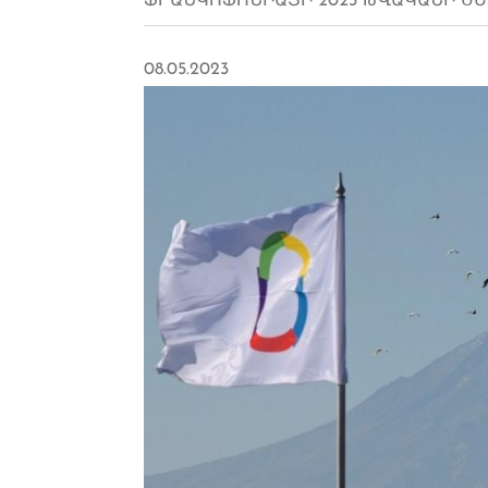
ՖՐԱՆԿՈՖՈՆԻԱՅԻ 2023 ԹՎԱԿԱՆԻ Ս
08.05.2023