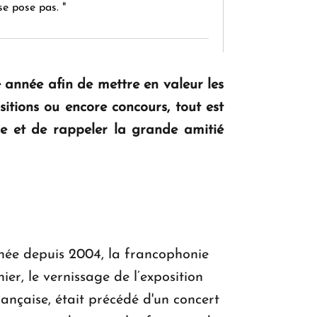
se pose pas. "
KASA : 30 ans d'audace, de résilience et
e année afin de mettre en valeur les
d'avenir en Arménie
itions ou encore concours, tout est
ce et de rappeler la grande amitié
Le premier hôtel Hyatt Regency
d'Arménie ouvrira ses portes à Dilijan
née depuis 2004, la francophonie
er, le vernissage de l’exposition
française, était précédé d'un concert