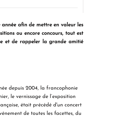
KASA : 30 ans d'audace, de résilience et
e année afin de mettre en valeur les
d'avenir en Arménie
itions ou encore concours, tout est
ce et de rappeler la grande amitié
Le premier hôtel Hyatt Regency
d'Arménie ouvrira ses portes à Dilijan
née depuis 2004, la francophonie
er, le vernissage de l’exposition
française, était précédé d'un concert
énement de toutes les facettes, du