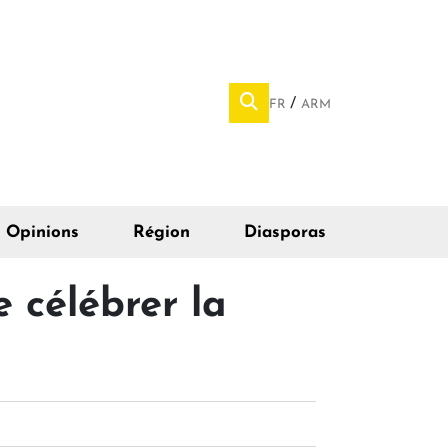
FR
ARM
Opinions
Région
Diasporas
 célébrer la